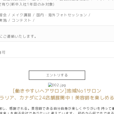
有り(新卒入社1年目のみ対象)
会 / メイク講習 / 国内・海外フォトセッション /
施 / コンテスト /
にご連絡いたします。
者可
エントリする
[働きやすいヘアサロン]地域No1サロン
ラリア、カナダに24店舗展開中！美容師を楽しめ
謝し、感謝される。美容師である自分自身が楽しくやりがいを持って
未来」を創る会社でありたいと考えています。 初めから何でもでき