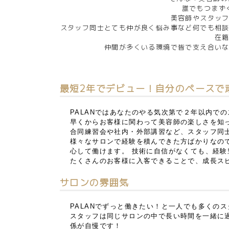
誰でもつまず
美容師やスタッ
スタッフ同士とても仲が良く悩み事など何でも相
在
仲間が多くいる環境で皆で支え合い
最短2年でデビュー！自分のペースで
PALANではあなたのやる気次第で２年以内で
早くからお客様に関わって美容師の楽しさを知
合同練習会や社内・外部講習など、スタッフ同
様々なサロンで経験を積んできた方ばかりなの
心して働けます。 技術に自信がなくても、経
たくさんのお客様に入客できることで、成長ス
サロンの雰囲気
PALANでずっと働きたい！と一人でも多くの
スタッフは同じサロンの中で長い時間を一緒に過
係が自慢です！