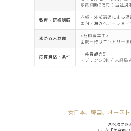
家賃補助2万円※当社規定
内部・外部講師による講習
教育・研修制度
国内・海外ヘアーショー実
<随時募集中>
求める人材像
面接日時はエントリー後
・美容師免許
応募資格・条件
・ブランクOK / 未経験
☆日本、韓国、オースト
お客様に感
そんな「美容師の