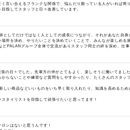
なく言い合えるフランクな関係で、悩んだり困っている人がいれば周
を目指してスタッフと日々改善しています。
容師としてだけではなく人としての成長につながり、それがあなた自
い場所を決め、やりたいことを決めていくことで、みんなが楽しめる
などPALANグループ全体で交流がありスタッフ同士の絆を深め、仕
初は緊張の日々でした。先輩方の仲がとてもよく、楽しそうに働いてま
わからないことや練習など質問をしやすかったり、たくさんのスタッ
。新しい商品などいいものをいち早く取り入れたり、知識を高めるた
いスタイリストを目指して頑張りたいと思ってます！
サロンはないと思うんです！