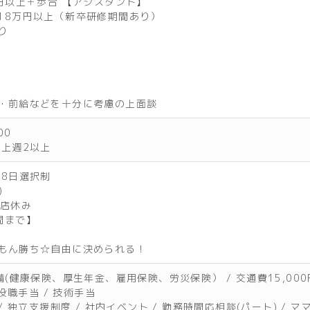
円以上＋歩合 【アシスタント】
8万円以上（新卒研修期間あり）
り
・前給などを十分に考慮の上面談
00
上週2以上
、8日選択制
)
全店休み
間まで】
もん勝ち☆自由に決められる！
備(健康保険、厚生年金、雇用保険、労災保険） / 交通費15,000
 役職手当 / 技術手当
/ 独立支援制度 / 社内イベント / 勤務時間応相談(パート) / 