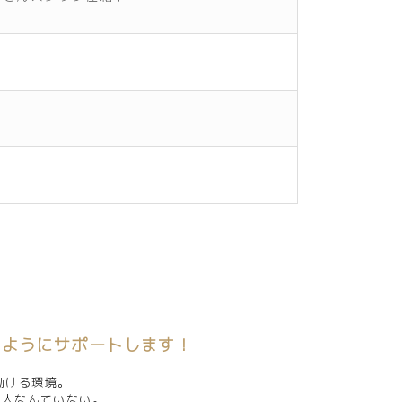
るようにサポートします！
働ける環境。
る人なんていない。