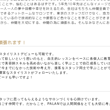
くことや、悩むことはあるはずです。5年先10年先はどんなイメージ
フ一人一人の夢や目標や幸せを叶えるため、会社はもちろん仲間全員で
談できるアットホームなサロンです、東京のスタッフだけでなく、地方
籍しているので技術的なことや接客など色々なことを学ぶことができま
ながら、仲間を大切にする、仲間の為に頑張れる。そんなみなさんにお
頑張れます！
のスタイリストデビューも可能です。
って欲しいという想いのもと、自主的レッスンをベースに各個人に教
士で美容師スキルを高め合いながら楽しく学ぶことで自己成長してい
で今までになかった技術や考え方、接客をスタッフ同士で学ぶことが
験豊富なスタイリストがフォローいたします。
ピードも早いですよ！
スタッフに思ってもらえるようなサロンづくりを心掛けています。
ごす仲間です。だからこそ、PALANでは人間関係をとても大切に