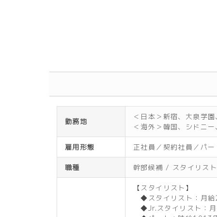
Extra Form
＜日本＞新宿、大泉学園
勤務地
＜海外＞韓国、シドニー
雇用形態
正社員／契約社員／パー
職種
幹部候補 / スタイリスト
【スタイリスト】
◆スタイリスト：月給2
◆Jr.スタイリスト：月